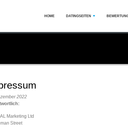
HOME
DATINGSEITEN
BEWERTUN
pressum
ezember 2022
wortlich:
L Marketing Ltd
eman Street