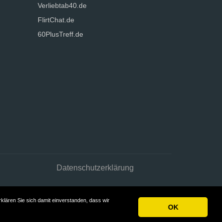
Verliebtab40.de
FlirtChat.de
60PlusTreff.de
Datenschutzerklärung
klären Sie sich damit einverstanden, dass wir
OK