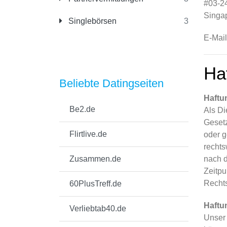
#03-2
Singa
Singlebörsen
3
E-Mai
Ha
Beliebte Datingseiten
Haftun
Be2.de
Als Di
Gesetz
Flirtlive.de
oder g
rechts
Zusammen.de
nach d
Zeitpu
Rechts
60PlusTreff.de
Haftu
Verliebtab40.de
Unser 