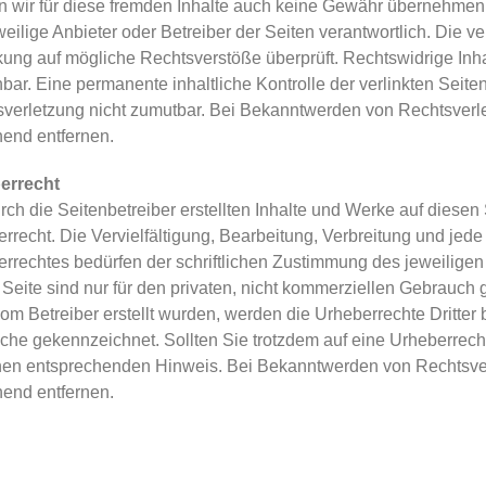
 wir für diese fremden Inhalte auch keine Gewähr übernehmen. Fü
weilige Anbieter oder Betreiber der Seiten verantwortlich. Die v
kung auf mögliche Rechtsverstöße überprüft. Rechtswidrige Inha
bar. Eine permanente inhaltliche Kontrolle der verlinkten Seite
verletzung nicht zumutbar. Bei Bekanntwerden von Rechtsverle
end entfernen.
errecht
rch die Seitenbetreiber erstellten Inhalte und Werke auf diese
rrecht. Die Vervielfältigung, Bearbeitung, Verbreitung und jed
rrechtes bedürfen der schriftlichen Zustimmung des jeweiligen
 Seite sind nur für den privaten, nicht kommerziellen Gebrauch ge
vom Betreiber erstellt wurden, werden die Urheberrechte Dritter 
lche gekennzeichnet. Sollten Sie trotzdem auf eine Urheberrec
en entsprechenden Hinweis. Bei Bekanntwerden von Rechtsverl
end entfernen.