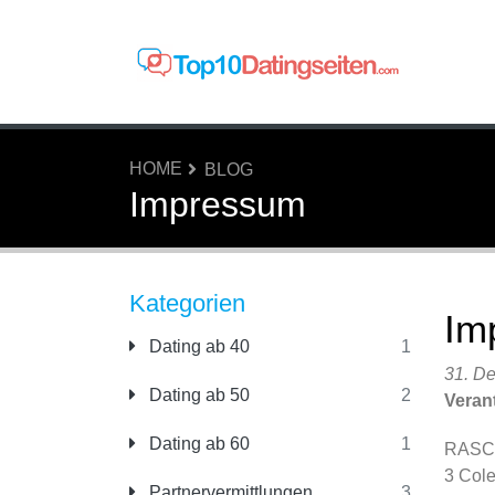
HOME
BLOG
Impressum
Kategorien
Im
Dating ab 40
1
31. D
Dating ab 50
2
Verant
Dating ab 60
1
RASCA
3 Col
Partnervermittlungen
3