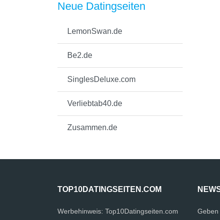
Neue Datingseiten
LemonSwan.de
Be2.de
SinglesDeluxe.com
Verliebtab40.de
Zusammen.de
TOP10DATINGSEITEN.COM
NEWS
Werbehinweis: Top10Datingseiten.com
Geben 