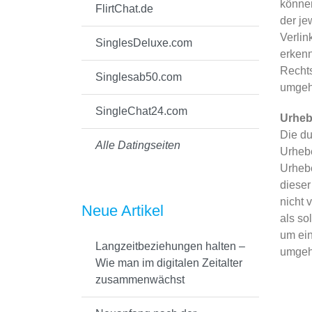
können
FlirtChat.de
der je
Verlin
SinglesDeluxe.com
erkenn
Rechts
Singlesab50.com
umgeh
SingleChat24.com
Urheb
Die du
Alle Datingseiten
Urhebe
Urhebe
dieser
nicht 
Neue Artikel
als so
um ein
Langzeitbeziehungen halten –
umgeh
Wie man im digitalen Zeitalter
zusammenwächst